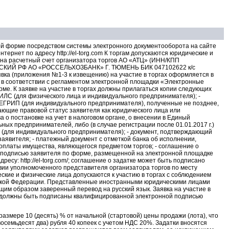
ной форме посредством системы электронного документооборота на сайте
рнет по адресу http://el-torg.com К торгам допускаются юридические и
х на расчетный счет организатора торгов АО «АТЦ» (ИНН/КПП
НСКИЙ РФ АО «РОССЕЛЬХОЗБАНК» Г. ТЮМЕНЬ БИК 047102622 к/с
ка (приложения №1-3 к извещению) на участие в торгах оформляется в
 в соответствии с регламентом электронной площадки «Электронные
форме. К заявке на участие в торгах должны прилагаться копии следующих
ИЛС (для физического лица и индивидуального предпринимателя); -
з ЕГРИП (для индивидуального предпринимателя), полученные не позднее,
дающие правовой статус заявителя как юридического лица или
 о постановке на учет в налоговом органе, о внесении в Единый
ых предпринимателей, либо (в случае регистрации после 01.01.2017 г.)
 (для индивидуального предпринимателя); - документ, подтверждающий
аявителя; - платежный документ с отметкой банка об исполнении,
оплаты имущества, являющегося предметом торгов; - соглашение о
 подписью заявителя по форме, размещенной на электронной площадке
есу: http://el-torg.com/; соглашение о задатке может быть подписано
ии уполномоченного представителя организатора торгов по месту
кие и физические лица допускаются к участию в торгах с соблюдением
ской Федерации. Представленные иностранными юридическими лицами
им образом заверенный перевод на русский язык. Заявка на участие в
ке, должны быть подписаны квалифицированной электронной подписью
размере 10 (десять) % от начальной (стартовой) цены продажи (лота), что
восемьдесят два) рубля 40 копеек с учетом НДС 20%. Задатки вносятся