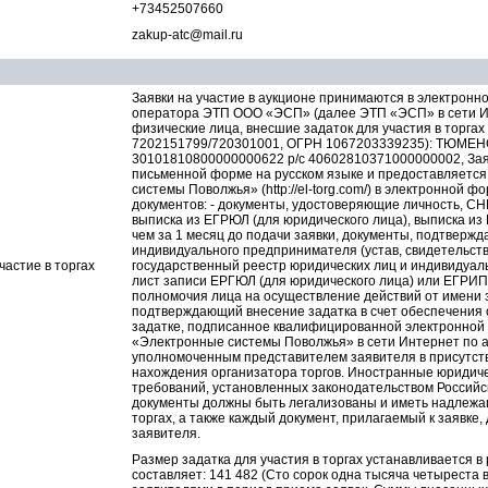
+73452507660
zakup-atc@mail.ru
Заявки на участие в аукционе принимаются в электрон
оператора ЭТП ООО «ЭСП» (далее ЭТП «ЭСП» в сети Инте
физические лица, внесшие задаток для участия в торга
7202151799/720301001, ОГРН 1067203339235): ТЮМЕ
30101810800000000622 р/с 40602810371000000002, Заяв
письменной форме на русском языке и предоставляется
системы Поволжья» (http://el-torg.com/) в электронной 
документов: - документы, удостоверяющие личность, СН
выписка из ЕГРЮЛ (для юридического лица), выписка и
чем за 1 месяц до подачи заявки, документы, подтверж
индивидуального предпринимателя (устав, свидетельства
частие в торгах
государственный реестр юридических лиц и индивидуальн
лист записи ЕРГЮЛ (для юридического лица) или ЕГРИП
полномочия лица на осуществление действий от имени з
подтверждающий внесение задатка в счет обеспечения 
задатке, подписанное квалифицированной электронной
«Электронные системы Поволжья» в сети Интернет по адр
уполномоченным представителем заявителя в присутств
нахождения организатора торгов. Иностранные юридичес
требований, установленных законодательством Россий
документы должны быть легализованы и иметь надлежащ
торгах, а также каждый документ, прилагаемый к заяв
заявителя.
Размер задатка для участия в торгах устанавливается в 
составляет: 141 482 (Сто сорок одна тысяча четыреста 