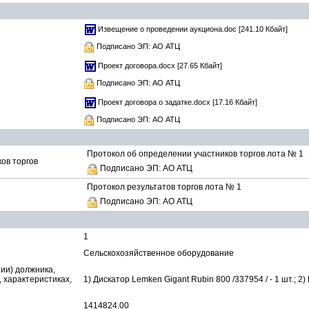
Извещение о проведении аукциона.doc
[241.10 Кбайт]
Подписано ЭП: АО АТЦ
Проект договора.docx
[27.65 Кбайт]
Подписано ЭП: АО АТЦ
Проект договора о задатке.docx
[17.16 Кбайт]
Подписано ЭП: АО АТЦ
Протокол об определении участников торгов лота № 1
ов торгов
Подписано ЭП: АО АТЦ
Протокол результатов торгов лота № 1
Подписано ЭП: АО АТЦ
1
Сельскохозяйственное оборудование
ии) должника,
, характеристиках,
1) Дискатор Lemken Gigant Rubin 800 /337954 / - 1 шт.; 2
1414824.00