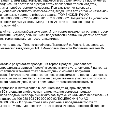
 заявителями задатков возвращаются всем заявителям, за исключением
 подписания протокола о результатах проведения торгов. Задаток,
оплаты приобретаемого имущества. При заключении договора с
ионально стоимости всех объектов, входящих в лот, согласно начальной
ления денежных средств в форме задатка: ТЮМЕНСКИЙ РФ АО
810800000000622 р/с 40602810371000000002 Получатель: Акционерное
а необходимо указать: «Задаток за участие в торгах по продаже
по лоту №1».
ший на торгах наибольшую цену. Итоги торгов подводятся организатором
чания В случае, если не были представлены заявки на участие в торгах
ник, торги признаются несостоявшимися.
ния по адресу: Тюменская область, Тюменский район, с.Червишево, ул.
овывается с заведующим МТП Макаровым Денисов Васильевичем тел. 8-
отокола о результатах проведения торгов Продавец направляет
рофильных активов (проект) в соответствии с установленной на торгах
 активов: в течение трех рабочих дней с момента получения
ора. В случае признания торгов несостоявшимися по причине допуска к
жи имущества может быть заключен с единственным участником торгов по
пяти) рабочих дней с даты признания торгов несостоявшимися.
оргов (за вычетом ранее внесенного задатка), производится
е 30 (тридцати) дней с момента подписания договора продажи
говора продажи непрофильных активов, путем безналичного перечисления
изитам: р/с 406 028 103 710 000 000 02 ТЮМЕНСКИЙ РФ АО
000 006 22 В случае отказа или уклонения победителя торгов от
ты его получения договор считается незаключенным, внесенный задаток