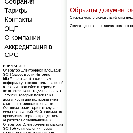
Собрания
Образцы документо
Тарифы
Отсюда можно скачать шаблоны док
Контакты
Скачать договор организатора торг
ЭЦП
О компании
Аккредитация в
СРО
ВНИМАНИЕ!
Оператор Электронной площадки
ЭСП (адрес в сети Интернет
http://el-torg.com) настоящим
информирует своих пользователей
о техническом сбое в период с
08.06.2023 14:00:13 до 08.06.2023
15:53:32, который повлиял на
доступность для пользователей
сайта электронной площадки.
Организаторам торгов (в случае,
если технический сбой повлиял на
проведение торгов): предлагаем
обратиться с заявлениями к
Оператору Электронной площадки
ЭСП об установлении новых
сроков, предусмотренных при