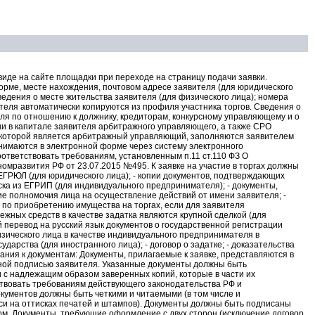
виде на сайте площадки при переходе на страницу подачи заявки.
рме, месте нахождения, почтовом адресе заявителя (для юридического
ведения о месте жительства заявителя (для физического лица); номера
теля автоматически копируются из профиля участника торгов. Сведения о
ля по отношению к должнику, кредиторам, конкурсному управляющему и о
ии в капитале заявителя арбитражного управляющего, а также СРО
которой является арбитражный управляющий, заполняются заявителем
инимаются в электронной форме через систему электронного
оответствовать требованиям, установленным п.11 ст.110 ФЗ О
номразвития РФ от 23.07.2015 №495. К заявке на участие в торгах должны
 ЕГРЮЛ (для юридического лица); - копии документов, подтверждающих
ска из ЕГРИП (для индивидуального предпринимателя); - документы,
е полномочия лица на осуществление действий от имени заявителя; -
по приобретению имущества на торгах, если для заявителя
жных средств в качестве задатка являются крупной сделкой (для
 перевод на русский язык документов о государственной регистрации
зического лица в качестве индивидуального предпринимателя в
дарства (для иностранного лица); - договор о задатке; - доказательства
ования к документам: Документы, прилагаемые к заявке, представляются в
ной подписью заявителя. Указанные документы должны быть
и с надлежащим образом заверенных копий, которые в части их
твовать требованиям действующего законодательства РФ и
кументов должны быть четкими и читаемыми (в том числе и
си на оттисках печатей и штампов). Документы должны быть подписаны
. Документы, требующие оформление с двух сторон (исключение договор