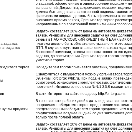
о задатке), оформленные в одностороннем порядке – не
исправлений. Документы, содержащие помарки, подчистки
должна быть подписана электронной подписью заявите
физическими лицами, должны быть оформлены в соотве
окончания приема заявок, Организатор торгов рассматр
направленные по электронной почте или иным способом
Задаток составляет 20% от цены на интервале.Доказате
заявке. Реквизиты для внесения задатка на счет долж
открыт в ПАО МОСКОВСКИЙ КРЕДИТНЫЙ БАНК БИК 04452
а задатка,
платежа должно быть обязательно указано, что это зада
тся задаток
ЭТП. В случае отсутствия в назначении платежа кода то
банковской комиссии, в связи с невозможностью его ид
задатка, до рассмотрения Организатором торгов предст
участию в торгах.
обедителя торгов
Победителем торгов признается участник, предложивш
Ознакомиться с имуществом можно у организатора торго
09, e-mail: orgtorgki@bk.ru. При подаче заявки претен
ом
осмотрено), ознакомлен с комплектностью, фактическим
претензий. Имущество по лотам №№1,2,5,6 находится в г.
гов
В сети Интернет на сайте по адресу http://el-torg.com.
В течение пяти рабочих дней с даты подписания прото
направляет победителю торгов предложение заключить 
а купли-продажи
представленным победителем торгов предложением о ц
покупателем не позднее 30 дней со дня заключения д
только после полной оплаты.
Задаток составляет 20% от цены на интервале.Доказате
заявке. Реквизиты для внесения задатка на счет долж