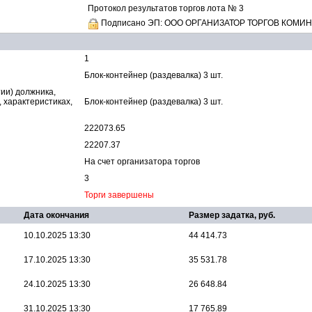
Протокол результатов торгов лота № 3
Подписано ЭП: ООО ОРГАНИЗАТОР ТОРГОВ КОМИ
1
Блок-контейнер (раздевалка) 3 шт.
ии) должника,
, характеристиках,
Блок-контейнер (раздевалка) 3 шт.
222073.65
22207.37
На счет организатора торгов
3
Торги завершены
Дата окончания
Размер задатка, руб.
10.10.2025 13:30
44 414.73
17.10.2025 13:30
35 531.78
24.10.2025 13:30
26 648.84
31.10.2025 13:30
17 765.89