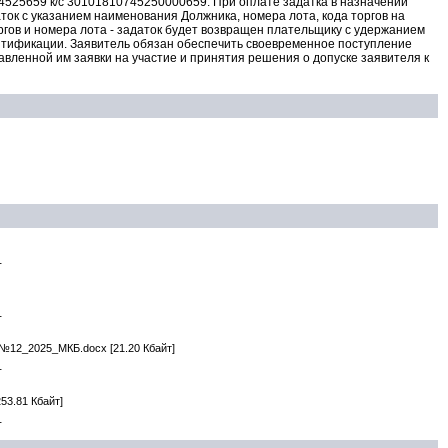
5659 к/с 30101810745250000659. При оплате задатка в назначении
ток с указанием наименования Должника, номера лота, кода торгов на
ргов и номера лота - задаток будет возвращен плательщику с удержанием
ентификации. Заявитель обязан обеспечить своевременное поступление
авленной им заявки на участие и принятия решения о допуске заявителя к
Т
Т
_№12_2025_МКБ.docx
[21.20 Кбайт]
Т
53.81 Кбайт]
Т