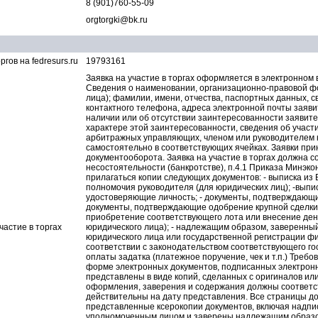
8 (901)760-55-09
orgtorgki@bk.ru
ов на fedresurs.ru
19793161
Заявка на участие в торгах оформляется в электронном 
Сведения о наименовании, организационно-правовой фо
лица); фамилии, имени, отчества, паспортных данных, с
контактного телефона, адреса электронной почты заяви
наличии или об отсутствии заинтересованности заявите
характере этой заинтересованности, сведения об участ
арбитражных управляющих, членом или руководителем 
самостоятельно в соответствующих ячейках. Заявки пр
документооборота. Заявка на участие в торгах должна с
несостоятельности (банкротстве), п.4.1 Приказа Минэко
прилагаться копии следующих документов: - выписка из
полномочия руководителя (для юридических лиц); -выпи
удостоверяющие личность; - документы, подтверждающи
документы, подтверждающие одобрение крупной сделки 
приобретение соответствующего лота или внесение дене
частие в торгах
юридического лица); - надлежащим образом, заверенный
юридического лица или государственной регистрации фи
соответствии с законодательством соответствующего госу
оплаты задатка (платежное поручение, чек и т.п.) Треб
форме электронных документов, подписанных электрон
представлены в виде копий, сделанных с оригиналов ил
оформления, заверения и содержания должны соответс
действительны на дату представления. Все страницы до
представленные ксерокопии документов, включая надпи
уполномоченным лицом и заверены надлежащим образом