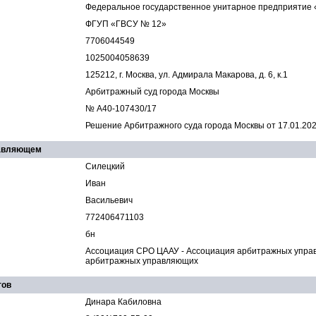
Федеральное государственное унитарное предприятие 
ФГУП «ГВСУ № 12»
7706044549
1025004058639
125212, г. Москва, ул. Адмирала Макарова, д. 6, к.1
Арбитражный суд города Москвы
№ А40-107430/17
Решение Арбитражного суда города Москвы от 17.01.2023
равляющем
Силецкий
Иван
Васильевич
772406471103
бн
Ассоциация СРО ЦААУ - Ассоциация арбитражных упра
арбитражных управляющих
гов
Динара Кабиловна