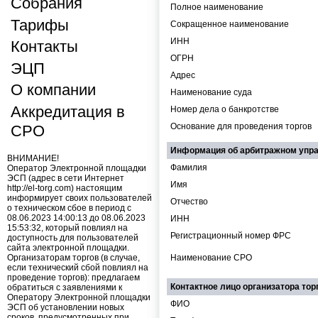
Собрания
Полное наименование
Тарифы
Сокращенное наименование
ИНН
Контакты
ОГРН
ЭЦП
Адрес
О компании
Наименование суда
Аккредитация в
Номер дела о банкротстве
Основание для проведения торгов
СРО
Информация об арбитражном уп
ВНИМАНИЕ!
Фамилия
Оператор Электронной площадки
ЭСП (адрес в сети Интернет
Имя
http://el-torg.com) настоящим
информирует своих пользователей
Отчество
о техническом сбое в период с
08.06.2023 14:00:13 до 08.06.2023
ИНН
15:53:32, который повлиял на
Регистрационный номер ФРС
доступность для пользователей
сайта электронной площадки.
Организаторам торгов (в случае,
Наименование СРО
если технический сбой повлиял на
проведение торгов): предлагаем
Контактное лицо организатора тор
обратиться с заявлениями к
Оператору Электронной площадки
ФИО
ЭСП об установлении новых
сроков, предусмотренных при