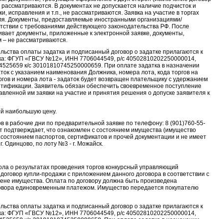
 рассматриваются. В документах не допускается наличие подчисток и
, исправления и т.п., не рассматриваются. Заявка на участие в торгах
ля. Документы, предоставляемые иностранными организациями/
тствии с требованиями действующего законодательства РФ. После
ивает документы, приложенные к электронной заявке, документы,
 – не рассматриваются.
льства оплаты задатка и подписанный договор о задатке прилагаются к
ника: ФГУП «ГВСУ №12», ИНН 7706044549, р/с 40502810202250000014,
5659 к/с 30101810745250000659. При оплате задатка в назначении
ток с указанием наименования Должника, номера лота, кода торгов на
ргов и номера лота - задаток будет возвращен плательщику с удержанием
ентификации. Заявитель обязан обеспечить своевременное поступление
авленной им заявки на участие и принятия решения о допуске заявителя к
ий наибольшую цену.
в в рабочие дни по предварительной заявке по телефону: 8 (901)760-55-
дент подтверждает, что ознакомлен с состоянием имущества (имущество
 состоянием паспортов, сертификатов и прочей документации и не имеет
 Одинцово, по лоту №3 - г. Можайск.
кола о результатах проведения торгов конкурсный управляющий
договор купли-продажи с приложением данного договора в соответствии с
ене имущества. Оплата по договору должна быть произведена
оговора единовременным платежом. Имущество передается покупателю
льства оплаты задатка и подписанный договор о задатке прилагаются к
ника: ФГУП «ГВСУ №12», ИНН 7706044549, р/с 40502810202250000014,