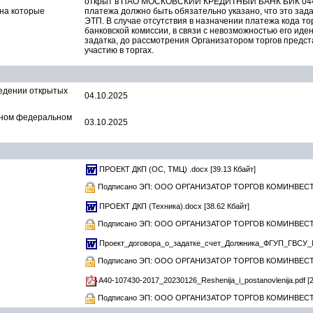
открыт в ПАО МОСКОВСКИЙ КРЕДИТНЫЙ БАНК БИК 04452
 на которые
платежа должно быть обязательно указано, что это зада
ЭТП. В случае отсутствия в назначении платежа кода то
банковской комиссии, в связи с невозможностью его ид
задатка, до рассмотрения Организатором торгов предст
участию в торгах.
едении открытых
04.10.2025
ином федеральном
03.10.2025
ПРОЕКТ ДКП (ОС, ТМЦ) .docx
[39.13 Кбайт]
Подписано ЭП: ООО ОРГАНИЗАТОР ТОРГОВ КОМИНВЕС
ПРОЕКТ ДКП (Техника).docx
[38.62 Кбайт]
Подписано ЭП: ООО ОРГАНИЗАТОР ТОРГОВ КОМИНВЕС
Проект_договора_о_задатке_счет_Должника_ФГУП_ГВСУ
Подписано ЭП: ООО ОРГАНИЗАТОР ТОРГОВ КОМИНВЕС
A40-107430-2017_20230126_Reshenija_i_postanovlenija.pdf
[2
Подписано ЭП: ООО ОРГАНИЗАТОР ТОРГОВ КОМИНВЕС