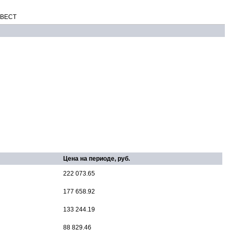
НВЕСТ
Цена на периоде, руб.
222 073.65
177 658.92
133 244.19
88 829.46