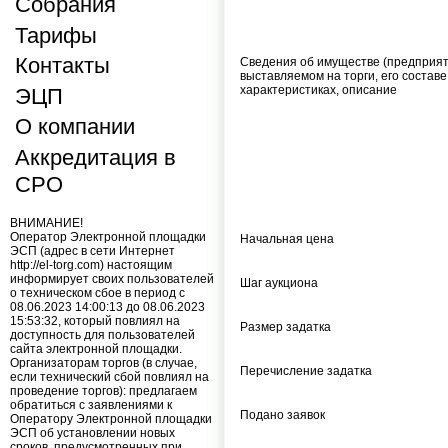
Собрания
Тарифы
Контакты
Cведения об имуществе (предприят
выставляемом на торги, его составе
характеристиках, описание
ЭЦП
О компании
Аккредитация в
СРО
ВНИМАНИЕ!
Оператор Электронной площадки
Начальная цена
ЭСП (адрес в сети Интернет
http://el-torg.com) настоящим
информирует своих пользователей
Шаг аукциона
о техническом сбое в период с
08.06.2023 14:00:13 до 08.06.2023
15:53:32, который повлиял на
Размер задатка
доступность для пользователей
сайта электронной площадки.
Организаторам торгов (в случае,
Перечисление задатка
если технический сбой повлиял на
проведение торгов): предлагаем
обратиться с заявлениями к
Подано заявок
Оператору Электронной площадки
ЭСП об установлении новых
сроков, предусмотренных при